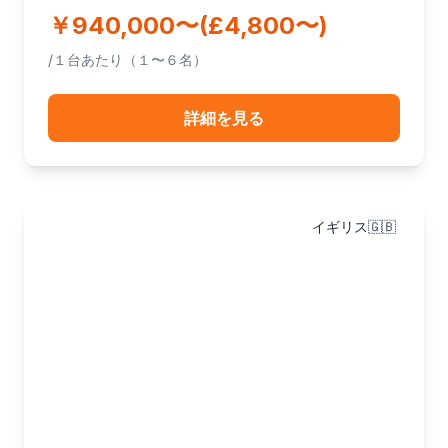
￥940,000〜(£4,800〜)
/１台あたり（１〜６名）
詳細を見る
イギリス🇬🇧