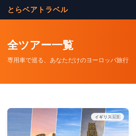
とらベアトラベル
全ツアー一覧
専用車で巡る、あなただけのヨーロッパ旅行
イギリス🇬🇧