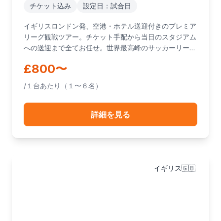
チケット込み
設定日：試合日
イギリスロンドン発、空港・ホテル送迎付きのプレミア
リーグ観戦ツアー。チケット手配から当日のスタジアム
への送迎まで全てお任せ。世界最高峰のサッカーリーグ
を現地で体感できる特別な体験です。日本人ドライバー
£800〜
が同行するので、初めてのイギリスでも安心してお楽し
みいただけます。
/１台あたり（１〜６名）
詳細を見る
イギリス🇬🇧