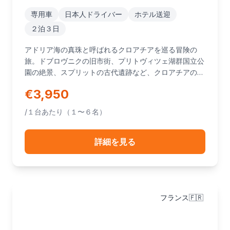
専用車
日本人ドライバー
ホテル送迎
２泊３日
アドリア海の真珠と呼ばれるクロアチアを巡る冒険の
旅。ドブロヴニクの旧市街、プリトヴィツェ湖群国立公
園の絶景、スプリットの古代遺跡など、クロアチアの魅
力を存分に味わえます。
€3,950
/１台あたり（１〜６名）
詳細を見る
フランス🇫🇷