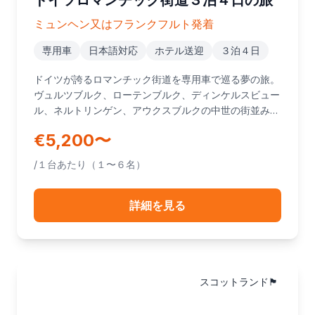
ドイツロマンチック街道３泊４日の旅
ミュンヘン又はフランクフルト発着
専用車
日本語対応
ホテル送迎
３泊４日
ドイツが誇るロマンチック街道を専用車で巡る夢の旅。
ヴュルツブルク、ローテンブルク、ディンケルスビュー
ル、ネルトリンゲン、アウクスブルクの中世の街並みを
訪れ、最後はノイシュヴァンシュタイン城とヴィース教
€5,200〜
会で締めくくる感動の４日間です。ミュンヘン発・フラ
ンクフルト発どちらもお選びいただけます。
/１台あたり（１〜６名）
詳細を見る
スコットランド🏴󠁧󠁢󠁳󠁣󠁴󠁿