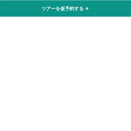
ツアーを仮予約する
7日間｜イギリス贅沢周
遊プライベートツアー
〜上質ホテルで巡る ロンドン・コッツウ
ォルズ・湖水地方〜
ロンドン、コッツウォルズ、湖水地方の3
大人気エリアを効率よく巡る7日間。上質
ホテル6泊（朝食付き）が料金に含まれた
安心パッケージ。専用車と日本語ドライ
バー兼アシスタントで快適な旅をお楽し
みいただけます。