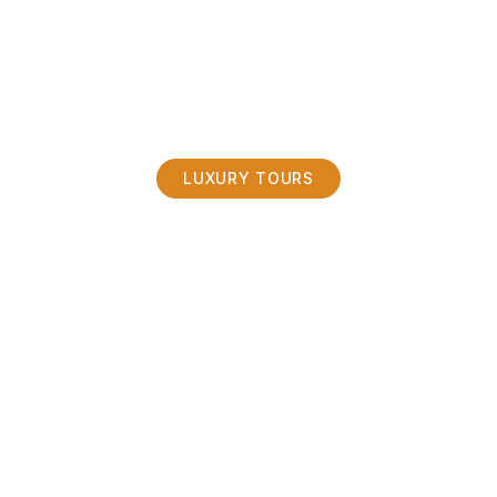
LUXURY TOURS
イギリス・スコットラ
ンド
プレミアムプライベー
トツアー
英国最高峰のホテル・専用車・プライベート